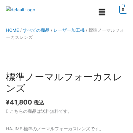
内
メ
0
容
ニ
を
ュ
ス
ー
HOME
/
すべての商品
/
レーザー加工機
/
標準ノーマルフォ
キ
ーカスレンズ
ッ
プ
標
準
ノ
標準ノーマルフォーカスレ
ー
ンズ
マ
ル
¥
41,800
フ
税込
ォ
こちらの商品は送料無料です。
ー
カ
HAJIME 標準のノーマルフォーカスレンズです。
ス