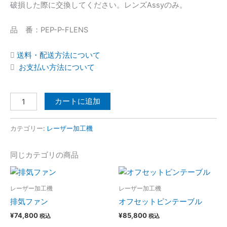
破損した際に交換してください。レンズAssyのみ。
レ
ン
品 番：PEP-P-FLENS
ズ
個
送料・配送方法について
お支払い方法について
カートに追加
カテゴリー:
レーザー加工機
同じカテゴリの商品
レーザー加工機
レーザー加工機
排気ファン
オフセットピンテーブル
¥
74,800
¥
85,800
税込
税込