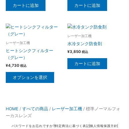
カートに追加
カートに追加
こ
の
レーザー加工機
商
レーザー加工機
水冷タンク防食剤
品
ヒートシンクフィルター
¥
3,850
税込
に
（グレー）
は
カートに追加
¥
4,730
税込
複
数
オプションを選択
の
バ
リ
エ
HOME
/
すべての商品
/
レーザー加工機
/
標準ノーマルフォ
ー
ーカスレンズ
シ
ョ
パスワードをお忘れですか?
特定商法に基づく表記
個人情報保護方針