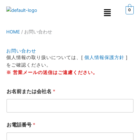
内
メ
0
容
ニ
を
ュ
ス
ー
HOME
/
お問い合わせ
キ
ッ
プ
お問い合わせ
個人情報の取り扱いについては、[
個人情報保護方針
]
をご確認ください。
※ 営業メールの送信はご遠慮ください。
お名前または会社名
*
お電話番号
*