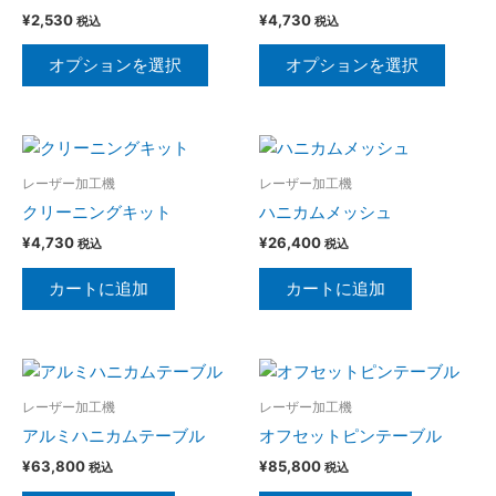
は
は
¥
2,530
¥
4,730
税込
税込
複
複
数
数
オプションを選択
オプションを選択
の
の
バ
バ
リ
リ
エ
エ
レーザー加工機
レーザー加工機
ー
ー
クリーニングキット
ハニカムメッシュ
シ
シ
ョ
ョ
¥
4,730
¥
26,400
税込
税込
ン
ン
カートに追加
カートに追加
が
が
あ
あ
り
り
ま
ま
す。
す。
レーザー加工機
レーザー加工機
オ
オ
アルミハニカムテーブル
オフセットピンテーブル
プ
プ
¥
63,800
¥
85,800
税込
税込
シ
シ