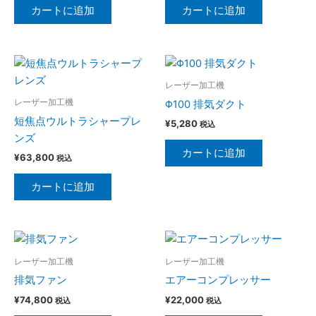
ョ
ョ
カートに追加
カートに追加
ン
ン
は
は
商
商
品
品
レーザー加工機
ペ
ペ
レーザー加工機
Φ100 排気ダクト
ー
ー
短焦点ウルトラシャープレ
¥
5,280
税込
ジ
ジ
ンズ
か
か
カートに追加
¥
63,800
税込
ら
ら
選
選
カートに追加
択
択
で
で
き
き
ま
ま
す
す
レーザー加工機
レーザー加工機
排気ファン
エアーコンプレッサー
¥
74,800
¥
22,000
税込
税込