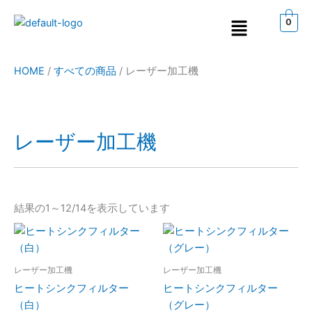
内
メ
0
容
ニ
を
ュ
ス
ー
HOME
/
すべての商品
/
レーザー加工機
キ
ッ
プ
レーザー加工機
結果の1～12/14を表示しています
こ
こ
の
の
商
商
レーザー加工機
レーザー加工機
品
品
ヒートシンクフィルター
ヒートシンクフィルター
に
に
（白）
（グレー）