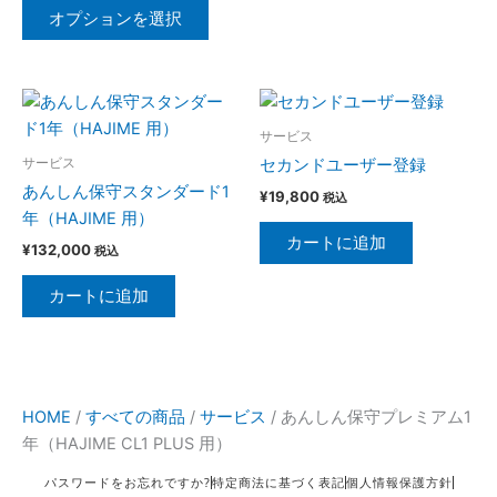
バ
オプションを選択
リ
エ
ー
シ
サービス
ョ
サービス
セカンドユーザー登録
ン
あんしん保守スタンダード1
が
¥
19,800
税込
年（HAJIME 用）
あ
カートに追加
り
¥
132,000
税込
ま
カートに追加
す。
オ
プ
シ
ョ
HOME
/
すべての商品
/
サービス
/
あんしん保守プレミアム1
ン
年（HAJIME CL1 PLUS 用）
は
パスワードをお忘れですか?
特定商法に基づく表記
個人情報保護方針
商