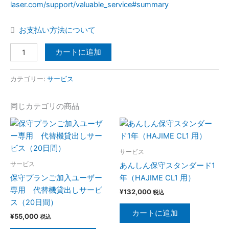
laser.com/support/valuable_service#summary
お支払い方法について
カートに追加
カテゴリー:
サービス
同じカテゴリの商品
こ
の
商
サービス
品
サービス
あんしん保守スタンダード1
に
保守プランご加入ユーザー
年（HAJIME CL1 用）
は
専用 代替機貸出しサービ
¥
132,000
税込
複
ス（20日間）
数
カートに追加
¥
55,000
税込
の