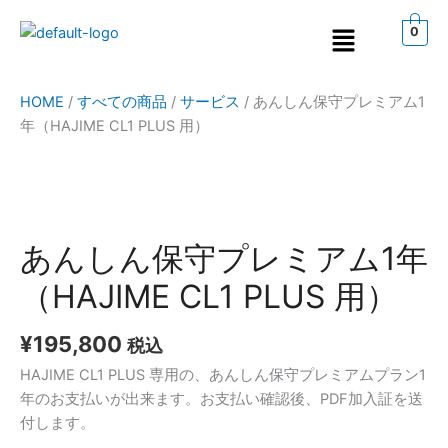
内
メ
0
容
ニ
を
ュ
ス
ー
HOME
/
すべての商品
/
サービス
/
あんしん保守プレミアム1
キ
年（HAJIME CL1 PLUS 用）
ッ
プ
あ
ん
し
あんしん保守プレミアム1年
ん
（HAJIME CL1 PLUS 用）
保
守
¥
195,800
プ
税込
レ
HAJIME CL1 PLUS 専用の、あんしん保守プレミアムプラン1
ミ
年のお支払いが出来ます。お支払い確認後、PDF加入証を送
ア
付します。
ム