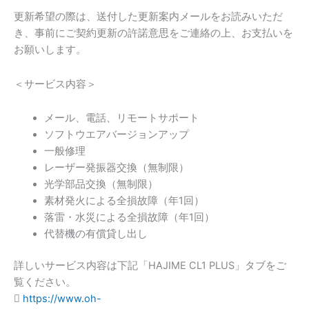
1
更新希望の際は、送付した更新案内メールをお読みいただ
年
き、事前にご契約更新の許諾意思をご連絡の上、お支払いを
（HAJIME
お願いします。
CL1
PLUS
＜サービス内容＞
用）
個
メール、電話、リモートサポート
ソフトウエアバージョンアップ
一般修理
レーザー発振器交換（無制限）
光学部品交換（無制限）
素材発火による全損故障（年1回）
落雷・水災による全損故障（年1回）
代替機の有償貸し出し
詳しいサービス内容は下記「HAJIME CL1 PLUS」タブをご
覧ください。
https://www.oh-